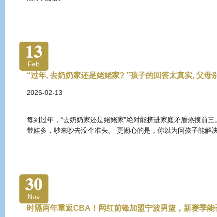
13
Feb
“过年, 去奶奶家还是姥姥家? ”孩子的回答太真实, 父母
2026-02-13
每到过年，“去奶奶家还是姥姥家”绝对能挤进家庭矛盾热搜前三
带娃多，吵来吵去没个准头。 更闹心的是，你以为问孩子能解
30
Nov
时隔两年重返CBA！网红前锋加盟宁波男篮，新赛季能