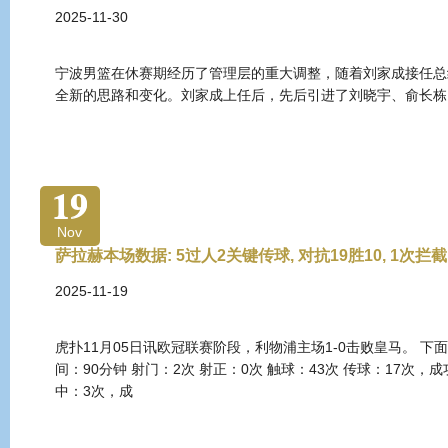
2025-11-30
宁波男篮在休赛期经历了管理层的重大调整，随着刘家成接任总
全新的思路和变化。刘家成上任后，先后引进了刘晓宇、俞长栋
19
Nov
萨拉赫本场数据: 5过人2关键传球, 对抗19胜10, 1次拦截
2025-11-19
虎扑11月05日讯欧冠联赛阶段，利物浦主场1-0击败皇马。 下
间：90分钟 射门：2次 射正：0次 触球：43次 传球：17次，成
中：3次，成