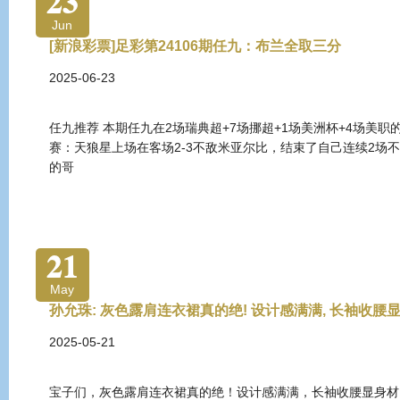
23
Jun
[新浪彩票]足彩第24106期任九：布兰全取三分
2025-06-23
任九推荐 本期任九在2场瑞典超+7场挪超+1场美洲杯+4场美
赛：天狼星上场在客场2-3不敌米亚尔比，结束了自己连续2场
的哥
21
May
孙允珠: 灰色露肩连衣裙真的绝! 设计感满满, 长袖收腰
2025-05-21
宝子们，灰色露肩连衣裙真的绝！设计感满满，长袖收腰显身材